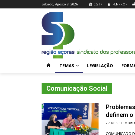
Sábado, Agosto 8, 2026
CGTP
FENPROF
H
TEMAS
LEGISLAÇÃO
FORM
O
Comunicação Social
M
Problemas
E
definem o 
27 DE SETEMBRO
COMUNICADO DE IMPRENSA PROBLEMAS ES