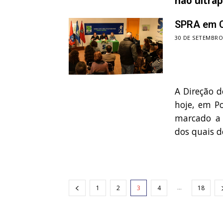
não ultra
SPRA em C
30 DE SETEMBRO
A Direção d
hoje, em P
marcado a 
dos quais 
...
1
2
3
4
18