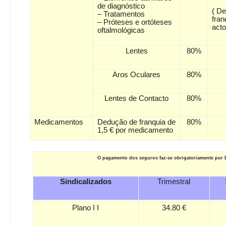
de diagnóstico
( D
– Tratamentos
fran
– Próteses e ortóteses
acto
oftalmológicas
Lentes
80%
Aros Oculares
80%
Lentes de Contacto
80%
Medicamentos
Dedução de franquia de
80%
1,5 € por medicamento
O pagamento dos seguros faz-se obrigatoriamente p
Sindicalizados
Trimestral
Plano I I
34.80 €