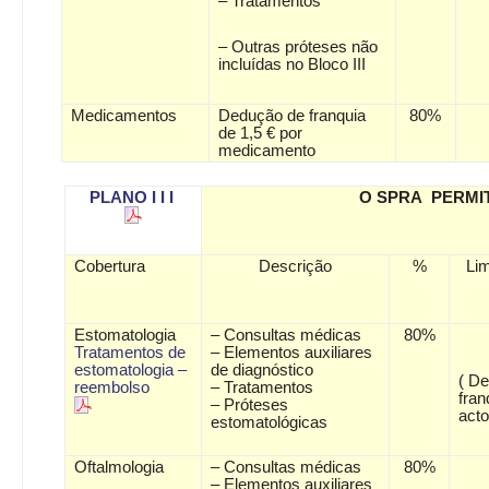
– Tratamentos
– Outras próteses não
incluídas no Bloco III
Medicamentos
Dedução de franquia
80%
de 1,5 € por
medicamento
PLANO I I I
O SPRA PERMI
Cobertura
Descrição
%
Lim
Estomatologia
– Consultas médicas
80%
Tratamentos de
– Elementos auxiliares
estomatologia –
de diagnóstico
( D
reembolso
– Tratamentos
fran
– Próteses
acto
estomatológicas
Oftalmologia
– Consultas médicas
80%
– Elementos auxiliares