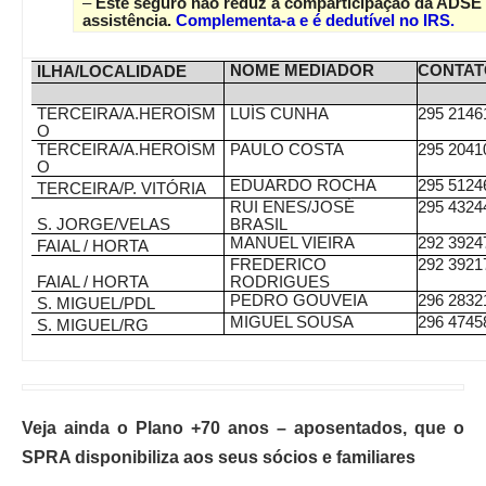
–
Este seguro não reduz a comparticipação da ADSE o
assistência.
Complementa-a e é dedutível no IRS.
NOME MEDIADOR
CONTAT
ILHA/LOCALIDADE
TERCEIRA/A.HEROÍSM
LUÍS CUNHA
295 2146
O
TERCEIRA/A.HEROÍSM
PAULO COSTA
295 2041
O
EDUARDO ROCHA
295 5124
TERCEIRA/P. VITÓRIA
RUI ENES/JOSÉ
295 4324
S. JORGE/VELAS
BRASIL
MANUEL VIEIRA
292 3924
FAIAL / HORTA
FREDERICO
292 3921
FAIAL / HORTA
RODRIGUES
PEDRO GOUVEIA
296 2832
S. MIGUEL/PDL
MIGUEL SOUSA
296 4745
S. MIGUEL/RG
Veja ainda o Plano +70 anos – aposentados, que o
SPRA disponibiliza aos seus sócios e familiares