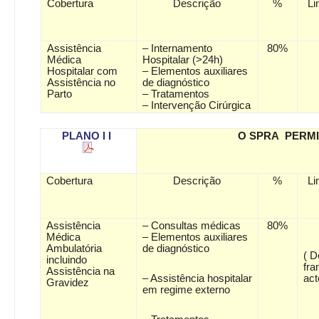
Cobertura
Descrição
%
Li
Assistência
– Internamento
80%
Médica
Hospitalar (>24h)
Hospitalar com
– Elementos auxiliares
Assistência no
de diagnóstico
Parto
– Tratamentos
– Intervenção Cirúrgica
PLANO I I
O SPRA PERMI
Cobertura
Descrição
%
Li
Assistência
– Consultas médicas
80%
Médica
– Elementos auxiliares
Ambulatória
de diagnóstico
( D
incluindo
fra
Assistência na
– Assistência hospitalar
act
Gravidez
em regime externo