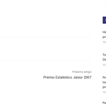
Há
pr
15
To
Di
15
Próximo artigo
Prémio Estatístico Júnior 2007
Pr
to
pr
15
Pu