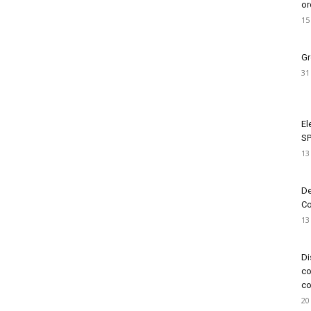
or
15
Gr
31
El
SP
13
De
Co
13
Di
co
co
20