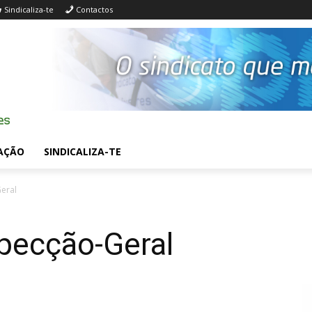
Sindicaliza-te
Contactos
AÇÃO
SINDICALIZA-TE
Geral
specção-Geral