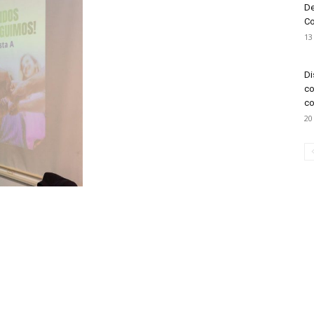
De
Co
13
Di
co
co
20