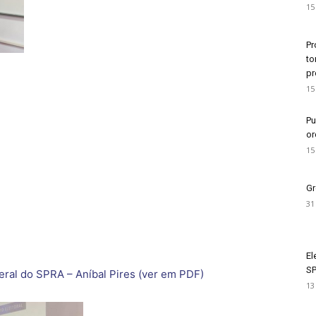
15
Pr
to
pr
15
Pu
or
15
Gr
31
El
SP
eral do SPRA – Aníbal Pires (ver em PDF)
13