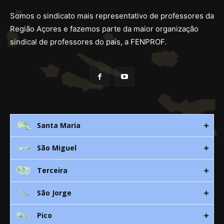
Somos o sindicato mais representativo de professores da
Região Açores e fazemos parte da maior organização
sindical de professores do país, a FENPROF.
Santa Maria
São Miguel
Rua 3. Leandres Chaves, 12C
9580-533 Vila do Porto
Terceira
Av. D. João lll, bloco A, nº10 – 3º
296 882 118
9500-310 Ponta Delgada
São Jorge
Canada Nova 21
smaria@spra.pt
296 205 960
9700 Angra do Heroísmo
Pico
912 344 869
Rua Dr. Manuel de Arriaga, S/N