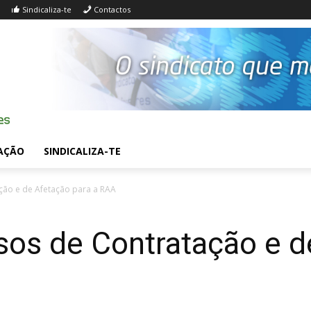
Sindicaliza-te
Contactos
AÇÃO
SINDICALIZA-TE
ção e de Afetação para a RAA
sos de Contratação e d