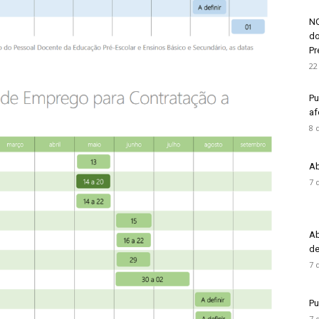
NO
do
Pré
22
Pu
af
8 
Ab
7 
Ab
de
7 
Pu
7 