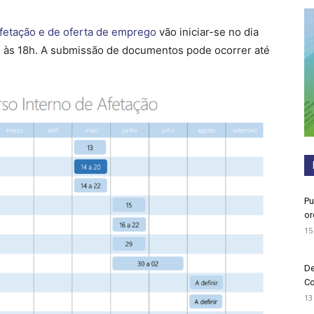
fetação e de oferta de emprego
vão iniciar-se no dia
té às 18h. A submissão de documentos pode ocorrer até
Pu
or
15
De
Co
13