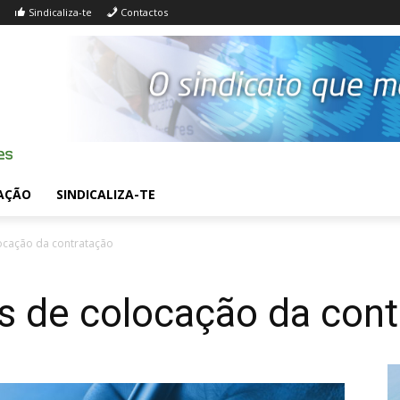
Sindicaliza-te
Contactos
AÇÃO
SINDICALIZA-TE
locação da contratação
as de colocação da con