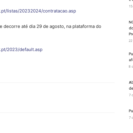
15
.pt/listas/20232024/contratacao.asp
NO
e decorre até dia 29 de agosto, na plataforma do
do
Pré
22
.pt/2023/default.asp
Pu
af
8 
Ab
de
7 
Pu
7 