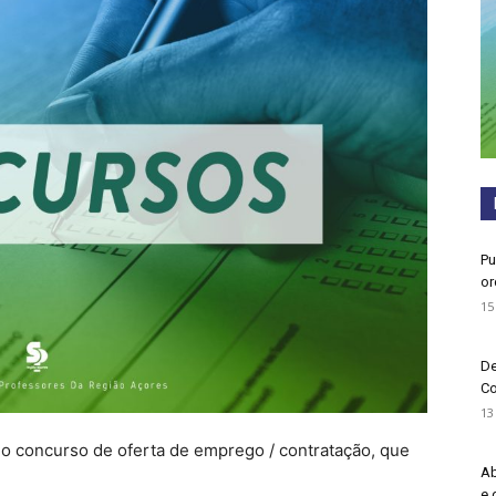
Pu
or
15
De
Co
13
do concurso de oferta de emprego / contratação, que
Ab
e 