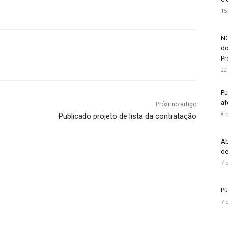
15
NO
do
Pré
22
Pu
af
Próximo artigo
8 
Publicado projeto de lista da contratação
Ab
de
7 
Pu
7 