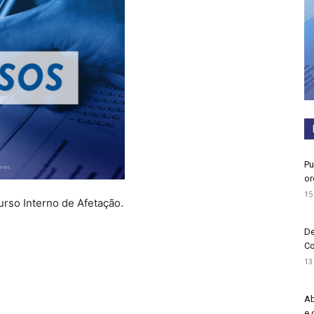
Pu
or
15
urso Interno de Afetação.
De
Co
13
Ab
e 