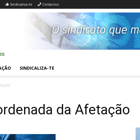
Sindicaliza-te
Contactos
AÇÃO
SINDICALIZA-TE
etação
 ordenada da Afetação