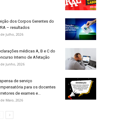
eição dos Corpos Gerentes do
RA – resultados
 de Julho, 2026
clarações médicas A, B e C do
ncurso Interno de Afetação
 de Junho, 2026
spensa de serviço
mpensatória para os docentes
rretores de exames e...
 de Maio, 2026