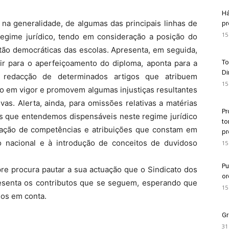
Há
na generalidade, de algumas das principais linhas de
pr
15
regime jurídico, tendo em consideração a posição do
ão democráticas das escolas. Apresenta, em seguida,
r para o aperfeiçoamento do diploma, aponta para a
To
Di
 redacção de determinados artigos que atribuem
15
o em vigor e promovem algumas injustiças resultantes
vas. Alerta, ainda, para omissões relativas a matérias
Pr
as que entendemos dispensáveis neste regime jurídico
to
riação de competências e atribuições que constam em
pr
o nacional e à introdução de conceitos de duvidoso
15
Pu
re procura pautar a sua actuação que o Sindicato dos
or
esenta os contributos que se seguem, esperando que
15
dos em conta.
Gr
31