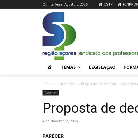
Quinta-feira, Agosto 6, 2026
CGTP
FENPROF
H
TEMAS
LEGISLAÇÃO
FORM
O
Início
Pareceres
Proposta de decreto legislativo 
Pareceres
M
Proposta de dec
E
4 de Novembro, 2006
PARECER