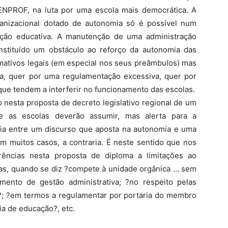
ENPROF, na luta por uma escola mais democrática. A
anizacional dotado de autonomia só é possível num
ação educativa. A manutenção de uma administração
nstituído um obstáculo ao reforço da autonomia das
mativos legais (em especial nos seus preâmbulos) mas
da, quer por uma regulamentação excessiva, quer por
que tendem a interferir no funcionamento das escolas.
o nesta proposta de decreto legislativo regional de um
e as escolas deverão assumir, mas alerta para a
ia entre um discurso que aposta na autonomia e uma
m muitos casos, a contraria. É neste sentido que nos
erências nesta proposta de diploma a
limitações ao
las, quando se diz ?compete à unidade orgânica … sem
mento de gestão administrativa; ?no respeito pelas
s?; ?em termos a regulamentar por portaria do membro
a de educação?, etc.