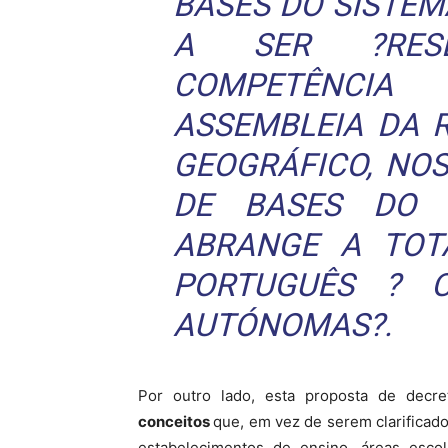
BASES DO SISTE
A SER ?RES
COMPETÊNCIA
ASSEMBLEIA DA 
GEOGRÁFICO, NO
DE BASES DO S
ABRANGE A TOTA
PORTUGUÊS ? C
AUTÓNOMAS?.
Por outro lado, esta proposta de decret
conceitos
que, em vez de serem clarificado
estabelecimentos de ensino, áreas escol