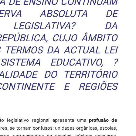
MA DE ENSINO CONTINUAM
ERVA ABSOLUTA DE
 LEGISLATIVA? DA
REPÚBLICA, CUJO ÂMBITO
S TERMOS DA ACTUAL LEI
ISTEMA EDUCATIVO, ?
LIDADE DO TERRITÓRIO
ONTINENTE E REGIÕES
o legislativo regional apresenta uma
profusão de
res, se tornam confusos: unidades orgânicas, escolas,
ares, agrupamentos de escolas, núcleos escolares,