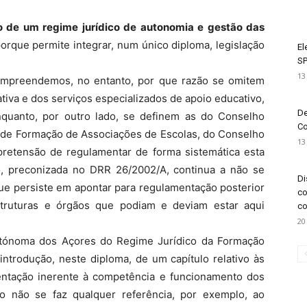
o de um regime jurídico de autonomia e gestão das
orque permite integrar, num único diploma, legislação
El
SP
13
compreendemos, no entanto, por que razão se omitem
tiva e dos serviços especializados de apoio educativo,
De
nquanto, por outro lado, se definem as do Conselho
Co
s de Formação de Associações de Escolas, do Conselho
13
 pretensão de regulamentar de forma sistemática esta
, preconizada no DRR 26/2002/A, continua a não se
Di
ue persiste em apontar para regulamentação posterior
co
truturas e órgãos que podiam e deviam estar aqui
co
20
utónoma dos Açores do Regime Jurídico da Formação
ntrodução, neste diploma, de um capítulo relativo às
entação inerente à competência e funcionamento dos
o não se faz qualquer referência, por exemplo, ao