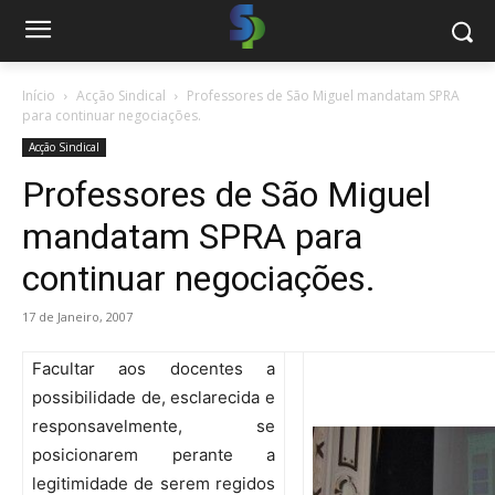
Início
Acção Sindical
Professores de São Miguel mandatam SPRA
para continuar negociações.
Acção Sindical
Professores de São Miguel
mandatam SPRA para
continuar negociações.
17 de Janeiro, 2007
Facultar aos docentes a
possibilidade de, esclarecida e
responsavelmente, se
posicionarem perante a
legitimidade de serem regidos