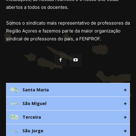
abertos a todos os docentes.
Somos o sindicato mais representativo de professores da
Região Açores e fazemos parte da maior organização
sindical de professores do país, a FENPROF.
Santa Maria
São Miguel
Rua 3. Leandres Chaves, 12C
9580-533 Vila do Porto
Terceira
Av. D. João lll, bloco A, nº10 – 3º
296 882 118
9500-310 Ponta Delgada
São Jorge
Canada Nova 21