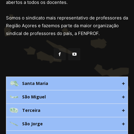
abertos a todos os docentes.
Somos o sindicato mais representativo de professores da
Região Açores e fazemos parte da maior organização
sindical de professores do país, a FENPROF.
Santa Maria
São Miguel
Rua 3. Leandres Chaves, 12C
9580-533 Vila do Porto
Terceira
Av. D. João lll, bloco A, nº10 – 3º
296 882 118
9500-310 Ponta Delgada
São Jorge
Canada Nova 21
smaria@spra.pt
296 205 960
9700 Angra do Heroísmo