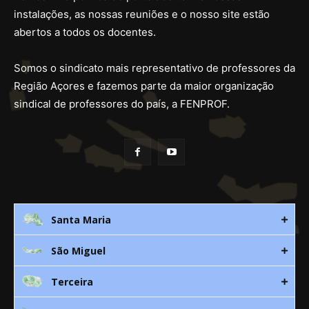
instalações, as nossas reuniões e o nosso site estão
abertos a todos os docentes.
Somos o sindicato mais representativo de professores da
Região Açores e fazemos parte da maior organização
sindical de professores do país, a FENPROF.
Santa Maria
São Miguel
Rua 3. Leandres Chaves, 12C
9580-533 Vila do Porto
Terceira
Av. D. João lll, bloco A, nº10 – 3º
296 882 118
9500-310 Ponta Delgada