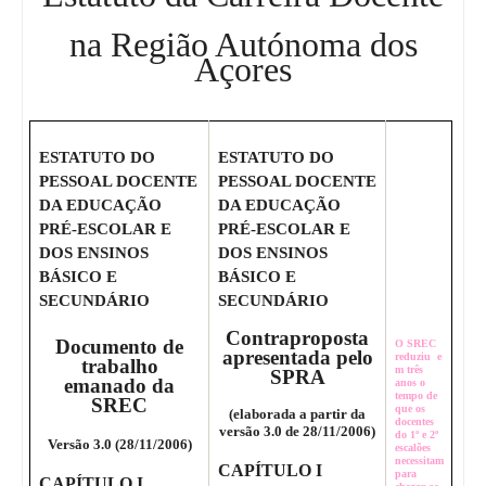
na Região Autónoma dos
Açores
ESTATUTO DO
ESTATUTO DO
PESSOAL DOCENTE
PESSOAL DOCENTE
DA EDUCAÇÃO
DA EDUCAÇÃO
PRÉ-ESCOLAR E
PRÉ-ESCOLAR E
DOS ENSINOS
DOS ENSINOS
BÁSICO E
BÁSICO E
SECUNDÁRIO
SECUNDÁRIO
Contraproposta
Documento de
O SREC
apresentada pelo
reduziu e
trabalho
m três
SPRA
emanado da
anos o
tempo de
SREC
que os
(elaborada a partir da
docentes
versão 3.0 de 28/11/2006)
do 1º e 2º
Versão 3.0 (28/11/2006)
escalões
necessitam
CAPÍTULO I
para
CAPÍTULO I