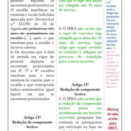
presente diploma se
com que o topo não possa
e 6º
encontrem posicionados no
ser atingido aos 35 anos
escalões
3º escalão mantêm-se na
de serviço.
terão o
tempo de
estrutura e escala indiciária
permanên
aprovada pelo Decreto-Lei
cia nos
n.º 312/99, de 10 de
correspon
dentes
Agosto,
até perfazerem três
4- O SPRA
não aceita que
escalões
anos de permanência no
o topo de carreira seja
da nova
escalão
[…], após o que
atingido para além dos 35
carreira
reduzido
transitam para o escalão 1
anos de serviço, logo
em um
da nova carreira.
exige que sejam revistos
ano.
Os
4- Os docentes que à data
os critérios a adoptar no
que se
encontram
da entrada em vigor do
processo de transição
no 3º
presente diploma se
para a nova carreira.
escalão só
encontram posicionados
usufruirã
o dessa
nos 4º, 5º e 6º escalões
redução a
transitam para a nova
partir do
estrutura da carreira para o
2º escalão
da nova
escalão a que corresponda
Artigo 13º
carreira.
índice remuneratório igual
Redução da componente
àquele em que se
lectiva
encontrem posicionados.
2- O SPRA
não aceita que
a redução da componente
lectiva possa ser
Alteraç
transformada em horário
ão não
Artigo 13º
acrescido
, porquanto isto
aceite
Redução da componente
contraria os pressupostos
pelo
lectiva
que estiveram na base da
SREC,