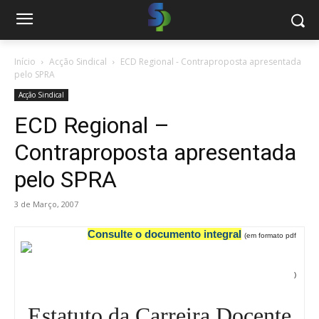
Início
Acção Sindical
ECD Regional - Contraproposta apresentada
pelo SPRA
Acção Sindical
ECD Regional –
Contraproposta apresentada
pelo SPRA
3 de Março, 2007
Consulte o documento integral
(em formato pdf
)
Estatuto da Carreira Docente