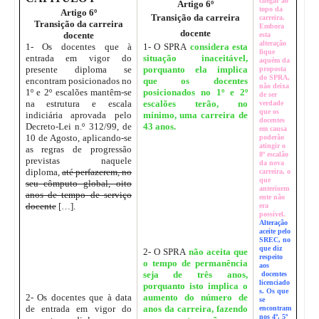
chegar ao
Artigo 6º
topo da
Artigo 6º
Transição da carreira
carreira.
Transição da carreira
Embora
docente
docente
esta
alteração
1- Os docentes que à
1- O SPRA
considera esta
fique
entrada em vigor do
situação inaceitável,
aquém da
presente diploma se
porquanto ela implica
proposta
do SPRA,
encontram posicionados no
que os docentes
não deixa
1º e 2º escalões mantêm-se
posicionados no 1º e 2º
de ser
na estrutura e escala
escalões terão, no
verdade
que os
indiciária aprovada pelo
mínimo, uma carreira de
docentes
Decreto-Lei n.º 312/99, de
43 anos.
em causa
10 de Agosto, aplicando-se
poderão
atingir o
as regras de progressão
8º escalão
previstas naquele
da nova
diploma,
até perfazerem, no
carreira, o
que
seu cômputo global, oito
anteriorm
anos de tempo de serviço
ente não
docente
[…].
era
possível.
Alteração
aceite pelo
SREC, no
que diz
2- O SPRA
não aceita que
respeito
o tempo de permanência
aos
seja de três anos,
docentes
licenciado
porquanto isto implica o
s. Os que
2- Os docentes que à data
aumento do número de
se
de entrada em vigor do
anos da carreira, fazendo
encontram
nos 4º, 5º