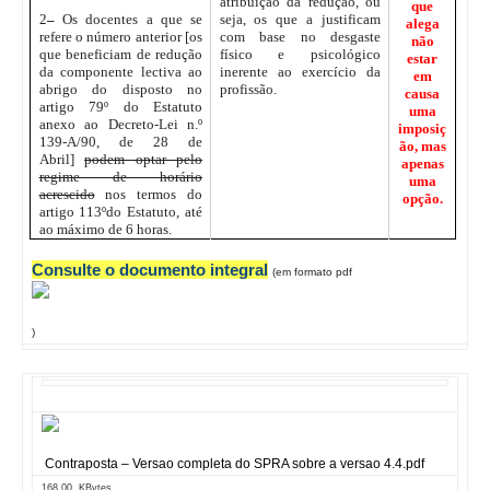
atribuição da redução, ou
que
2
–
Os docentes a que se
seja, os que a justificam
alega
refere o número anterior [os
com base no desgaste
não
que beneficiam de redução
físico e psicológico
estar
da componente lectiva ao
inerente ao exercício da
em
abrigo do disposto no
profissão.
causa
artigo 79º do Estatuto
uma
anexo ao Decreto-Lei n.º
imposiç
139-A/90, de 28 de
ão, mas
Abril]
podem optar pelo
apenas
regime de horário
uma
acrescido
nos termos do
opção.
artigo 113ºdo Estatuto, até
ao máximo de 6 horas.
Consulte o documento integral
(em formato pdf
)
Contraposta – Versao completa do SPRA sobre a versao 4.4.pdf
168,00 KBytes