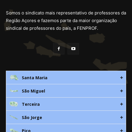
Somos o sindicato mais representativo de professores da
Região Açores e fazemos parte da maior organização
sindical de professores do país, a FENPROF.
Santa Maria
São Miguel
Rua 3. Leandres Chaves, 12C
9580-533 Vila do Porto
Terceira
Av. D. João lll, bloco A, nº10 – 3º
296 882 118
9500-310 Ponta Delgada
São Jorge
Canada Nova 21
smaria@spra.pt
296 205 960
9700 Angra do Heroísmo
Pico
912 344 869