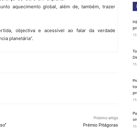
unto aquecimento global, além de, também, trazer
Há
pr
tida, objectiva e acessível ao falar da verdade
15
ia planetária”.
To
Di
15
Pr
to
pr
15
Pu
Próximo artigo
or
sso”
Prémio Pitágoras
15