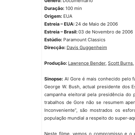
Género:
Documentário
Duração:
100 min
Origem:
EUA
Estreia – EUA:
24 de Maio de 2006
Estreia – Brasil:
03 de Novembro de 2006
Estúdio:
Paramount Classics
Direcção:
Davis Guggenheim
Produção:
Lawrence Bender
,
Scott Burns
Sinopse:
Al Gore é mais conhecido pelo fa
George W. Bush, actual presidente dos E
campanha eleitoral pela presidência do 
trabalhos de Gore não se resumem ape
Inconveniente”, são mostrados os esforç
população mundial a respeito do super-aq
Neste filme, vemos o compromisso e o 