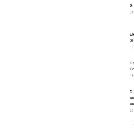
Gr
31
El
SP
13
De
Co
13
Di
co
co
20