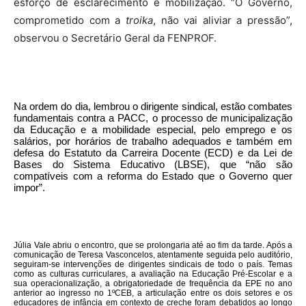
esforço de esclarecimento e mobilização. “O Governo,
comprometido com a
troika
, não vai aliviar a pressão”,
observou o Secretário Geral da FENPROF.
Na ordem do dia, lembrou o dirigente sindical, estão combates
fundamentais contra a PACC, o processo de municipalização
da Educação e a mobilidade especial, pelo emprego e os
salários, por horários de trabalho adequados e também em
defesa do Estatuto da Carreira Docente (ECD) e da Lei de
Bases do Sistema Educativo (LBSE), que “não são
compatíveis com a reforma do Estado que o Governo quer
impor”.
Júlia Vale abriu o encontro, que se prolongaria até ao fim da tarde. Após a
comunicação de Teresa Vasconcelos, atentamente seguida pelo auditório,
seguiram-se intervenções de dirigentes sindicais de todo o país. Temas
como as culturas curriculares, a avaliação na Educação Pré-Escolar e a
sua operacionalização, a o
brigatoriedade de frequência da EPE no ano
anterior ao ingresso no 1ºCEB, a articulação entre os dois setores e os
educadores de infância em contexto de creche foram debatidos ao longo