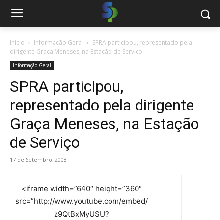
Início
Informação Geral
SPRA participou, representado pela
dirigente Graça Meneses, na Estação de Serviço
Informação Geral
SPRA participou,
representado pela dirigente
Graça Meneses, na Estação
de Serviço
17 de Setembro, 2008
<iframe width=”640″ height=”360″
src=”http://www.youtube.com/embed/
z9QtBxMyUSU?