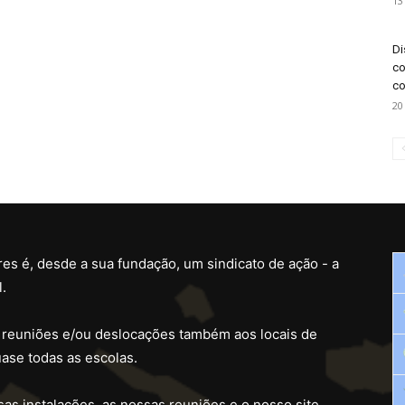
13
Di
co
co
20
es é, desde a sua fundação, um sindicato de ação - a
.
 reuniões e/ou deslocações também aos locais de
ase todas as escolas.
as instalações, as nossas reuniões e o nosso site