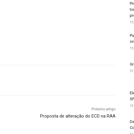
Pr
to
pr
15
Pu
or
15
Gr
31
El
SP
13
Próximo artigo
Proposta de alteração do ECD na RAA
De
Co