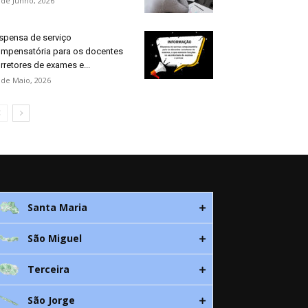
 de Junho, 2026
spensa de serviço
mpensatória para os docentes
rretores de exames e...
 de Maio, 2026
Santa Maria
São Miguel
Rua 3. Leandres Chaves, 12C
9580-533 Vila do Porto
Terceira
Av. D. João lll, bloco A, nº10 – 3º
296 882 118
9500-310 Ponta Delgada
São Jorge
Canada Nova 21