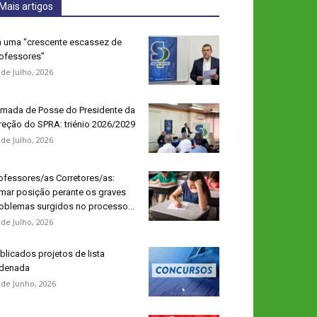
Mais artigos
 uma “crescente escassez de
ofessores”
 de Julho, 2026
mada de Posse do Presidente da
reção do SPRA: triénio 2026/2029
 de Julho, 2026
ofessores/as Corretores/as:
mar posição perante os graves
oblemas surgidos no processo...
 de Julho, 2026
blicados projetos de lista
denada
 de Junho, 2026