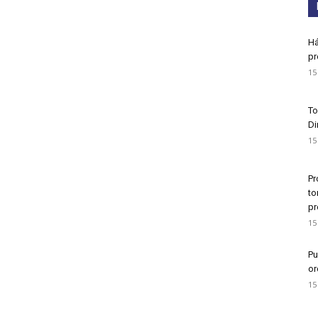
Há
pr
15
To
Di
15
Pr
to
pr
15
Pu
or
15