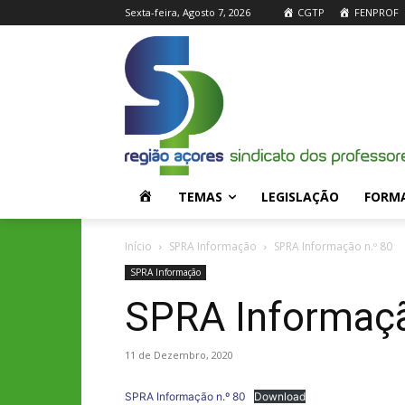
Sexta-feira, Agosto 7, 2026
CGTP
FENPROF
H
TEMAS
LEGISLAÇÃO
FORM
O
Início
SPRA Informação
SPRA Informação n.º 80
SPRA Informação
M
SPRA Informaçã
E
11 de Dezembro, 2020
SPRA Informação n.º 80
Download