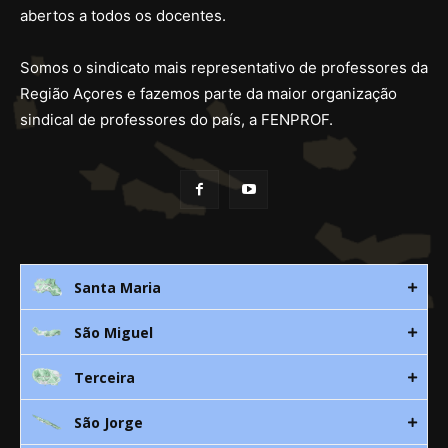
abertos a todos os docentes.
Somos o sindicato mais representativo de professores da
Região Açores e fazemos parte da maior organização
sindical de professores do país, a FENPROF.
Santa Maria
São Miguel
Rua 3. Leandres Chaves, 12C
9580-533 Vila do Porto
Terceira
Av. D. João lll, bloco A, nº10 – 3º
296 882 118
9500-310 Ponta Delgada
São Jorge
Canada Nova 21
smaria@spra.pt