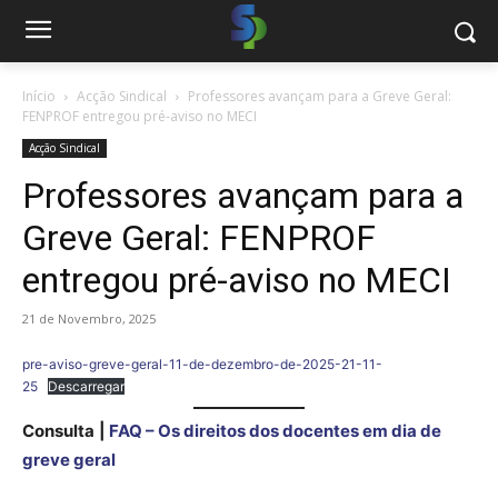
Início
Acção Sindical
Professores avançam para a Greve Geral:
FENPROF entregou pré-aviso no MECI
Acção Sindical
Professores avançam para a
Greve Geral: FENPROF
entregou pré-aviso no MECI
21 de Novembro, 2025
pre-aviso-greve-geral-11-de-dezembro-de-2025-21-11-
25
Descarregar
Consulta
|
FAQ – Os direitos dos docentes em dia de
greve geral