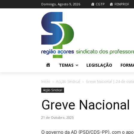
Domingo, Agosto 9, 2026
CGTP
FENPROF
H
TEMAS
LEGISLAÇÃO
FORM
O
Início
Acção Sindical
Greve Nacional | 24 de out
Acção Sindical
M
Greve Nacional 
E
21 de Outubro, 2025
O governo da AD (PSD/CDS-PP), com o apoio