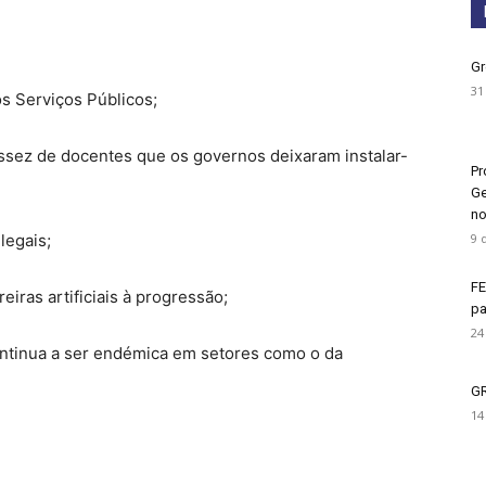
Gr
31
os Serviços Públicos;
assez de docentes que os governos deixaram instalar-
Pr
Ge
no
9 
legais;
FE
iras artificiais à progressão;
pa
24
ontinua a ser endémica em setores como o da
G
14