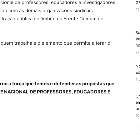
ional de professores, educadores e investigadores
G
27
indo com as demais organizações sindicais
istração pública no âmbito da Frente Comum de
Sa
Va
 quem trabalha é o elemento que permite alterar o
no
27
No
Ed
1 
rno a força que temos e defender as propostas que
E NACIONAL DE PROFESSORES, EDUCADORES E
Gr
em
pe
10