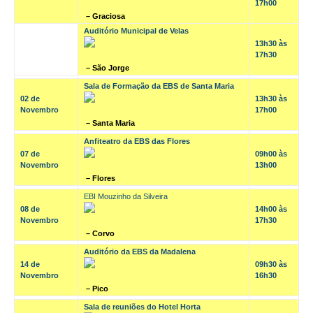
17h00
– Graciosa
Auditório Municipal de Velas
13h30 às
17h30
– São Jorge
Sala de Formação da EBS de Santa Maria
02 de
13h30 às
Novembro
17h00
– Santa Maria
Anfiteatro da EBS das Flores
07 de
09h00 às
Novembro
13h00
– Flores
EBI Mouzinho da Silveira
08 de
14h00 às
Novembro
17h30
– Corvo
Auditório da EBS da Madalena
14 de
09h30 às
Novembro
16h30
– Pico
Sala de reuniões do Hotel Horta