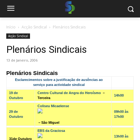
Início
Acção Sindical
Plenários Sindicais
Acção Sindical
Plenários Sindicais
13 de Janeiro, 2006
Plenários Sindicais
Esclarecimentos sobre a justificação de ausências ao
serviço para actividade sindical
19 de
Centro Cultural de Angra do Heroísmo
–
14h00
Outubro
Terceira
Coliseu Micaelense
29 de
09h00 às
Outubro
17h00
– São Miguel
EBS da Graciosa
13h00 às
31de Outubro