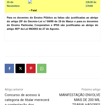
15 de
13h30 às
Novembro
17h00
– Faial
Para os docentes do Ensino Público as faltas são justificadas ao abrigo
do artigo 29º do Decreto-Lei n.º 84/99 de 19 de Março e para os docentes
do Ensino Particular, Cooperativo e IPSS são justificadas ao abrigo do
artigo 497º da Lei 99/2003 de 27 de Agosto.
Artigo anterior
Próximo artigo
Concurso de acesso à
MANIFESTAÇÃO ENVOLVE
categoria de titular merecerá
MAIS DE 200 MIL
a contestação dos
TRABALHADORES