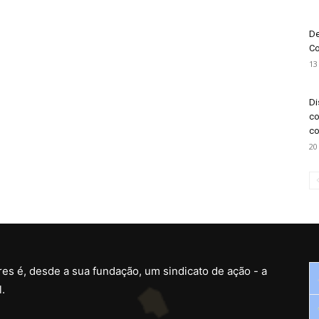
De
Co
13
Di
co
co
20
es é, desde a sua fundação, um sindicato de ação - a
.