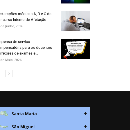
clarações médicas A, B e C do
ncurso Interno de Afetação
 de Junho, 2026
spensa de serviço
mpensatória para os docentes
rretores de exames e...
 de Maio, 2026
Santa Maria
São Miguel
Rua 3. Leandres Chaves, 12C