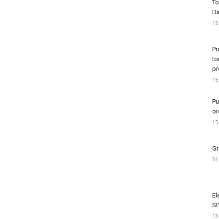
To
Di
15
Pr
to
pr
15
Pu
or
15
Gr
31
El
SP
13