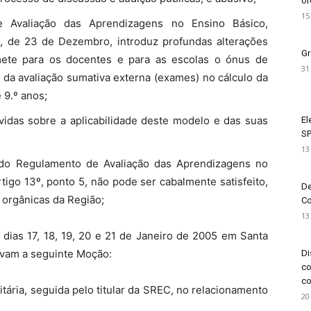
or
15
 Avaliação das Aprendizagens no Ensino Básico,
, de 23 de Dezembro, introduz profundas alterações
Gr
mete para os docentes e para as escolas o ónus de
31
 da avaliação sumativa externa (exames) no cálculo da
e 9.º anos;
idas sobre a aplicabilidade deste modelo e das suas
El
SP
13
rido Regulamento de Avaliação das Aprendizagens no
igo 13º, ponto 5, não pode ser cabalmente satisfeito,
De
s orgânicas da Região;
Co
13
dias 17, 18, 19, 20 e 21 de Janeiro de 2005 em Santa
rovam a seguinte Moção:
Di
co
co
itária, seguida pelo titular da SREC, no relacionamento
20