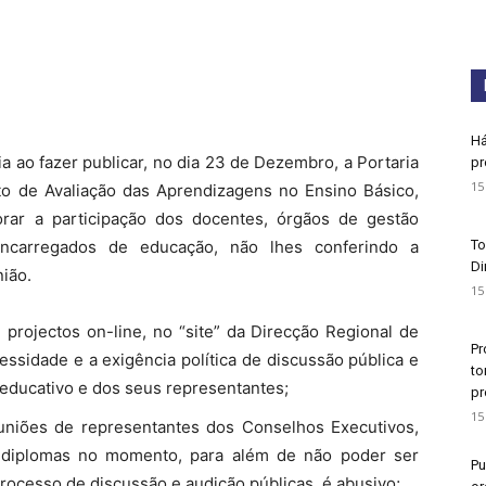
Há
a ao fazer publicar, no dia 23 de Dezembro, a Portaria
pr
15
 de Avaliação das Aprendizagens no Ensino Básico,
norar a participação dos docentes, órgãos de gestão
encarregados de educação, não lhes conferindo a
To
Di
ião.
15
 projectos on-line, no “site” da Direcção Regional de
Pr
essidade e a exigência política de discussão pública e
to
educativo e dos seus representantes;
pr
15
uniões de representantes dos Conselhos Executivos,
diplomas no momento, para além de não poder ser
Pu
ocesso de discussão e audição públicas, é abusivo;