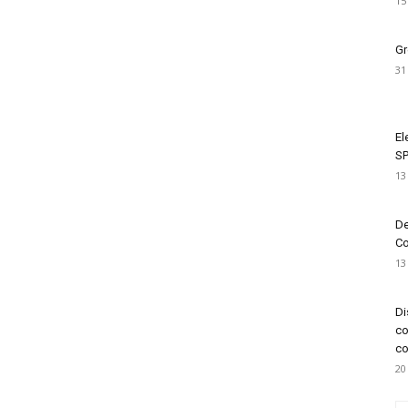
15
Gr
31
El
SP
13
De
Co
13
Di
co
co
20