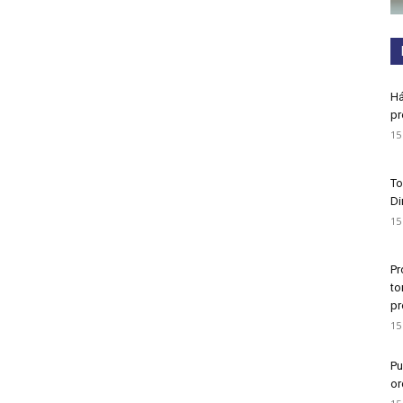
Há
pr
15
To
Di
15
Pr
to
pr
15
Pu
or