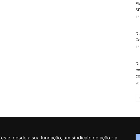
El
SP
13
De
Co
13
Di
co
co
20
es é, desde a sua fundação, um sindicato de ação - a