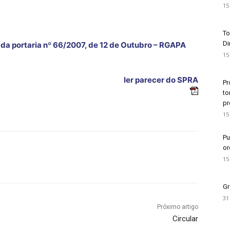
15
To
Di
 da portaria nº 66/2007, de 12 de Outubro – RGAPA
15
ler parecer do SPRA
Pr
to
pr
15
Pu
or
15
Gr
31
Próximo artigo
Circular