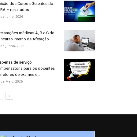
eição dos Corpos Gerentes do
RA – resultados
 de Julho, 2026
clarações médicas A, B e C do
ncurso Interno de Afetação
 de Junho, 2026
spensa de serviço
mpensatória para os docentes
rretores de exames e...
 de Maio, 2026