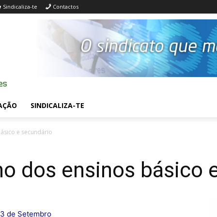
Sindicaliza-te
Contactos
AÇÃO
SINDICALIZA-TE
básico e secundário
no dos ensinos básico 
 23 de Setembro