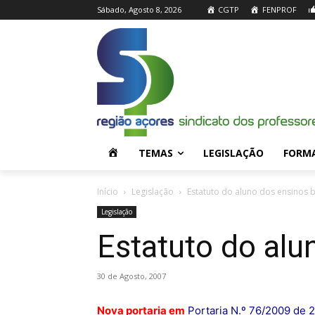
Sábado, Agosto 8, 2026
CGTP
FENPROF
H
TEMAS
LEGISLAÇÃO
FORM
O
Início
Legislação
Estatuto do aluno dos ensinos 
Legislação
M
Estatuto do alu
E
30 de Agosto, 2007
Nova portaria em
Portaria N.º 76/2009 de