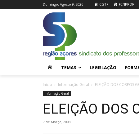
Domingo, Agosto 9, 2026
CGTP
FENPROF
H
TEMAS
LEGISLAÇÃO
FORM
O
Início
Informação Geral
ELEIÇÃO DOS CORPOS G
Informação Geral
M
ELEIÇÃO DOS 
E
7 de Março, 2008