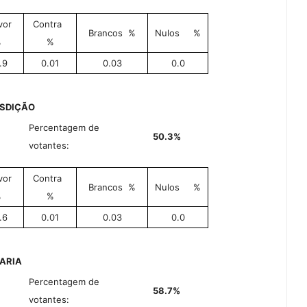
vor
Contra
Brancos
%
Nulos
%
%
%
.9
0.01
0.03
0.0
ISDIÇÃO
Percentagem de
50.3%
votantes:
vor
Contra
Brancos
%
Nulos
%
%
%
.6
0.01
0.03
0.0
MARIA
Percentagem de
58.7%
votantes: