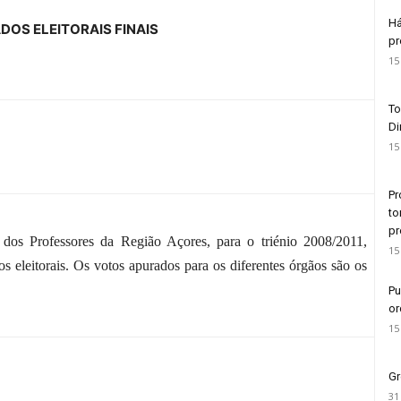
Há
DOS ELEITORAIS FINAIS
pr
15
To
Di
15
Pr
to
pr
 dos Professores da Região Açores, para o triénio 2008/2011,
15
s eleitorais. Os votos apurados para os diferentes órgãos são os
Pu
or
15
Gr
31