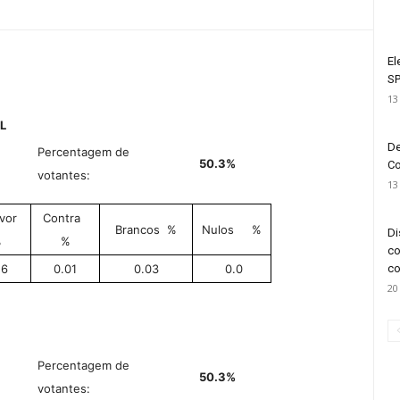
El
SP
13
L
De
Percentagem de
50.3%
Co
votantes:
13
vor
Contra
Brancos
%
Nulos
%
Di
%
%
co
.6
0.01
0.03
0.0
co
20
Percentagem de
50.3%
votantes: