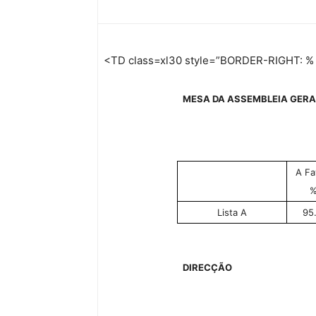
<TD class=xl30 style=”BORDER-RIGHT: %
MESA DA ASSEMBLEIA GERA
A Fa
Lista A
95
DIRECÇÃO