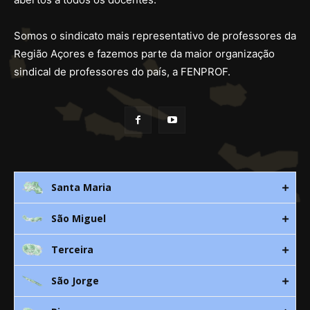
Somos o sindicato mais representativo de professores da
Região Açores e fazemos parte da maior organização
sindical de professores do país, a FENPROF.
Santa Maria
São Miguel
Rua 3. Leandres Chaves, 12C
9580-533 Vila do Porto
Terceira
Av. D. João lll, bloco A, nº10 – 3º
296 882 118
9500-310 Ponta Delgada
São Jorge
Canada Nova 21
smaria@spra.pt
296 205 960
9700 Angra do Heroísmo