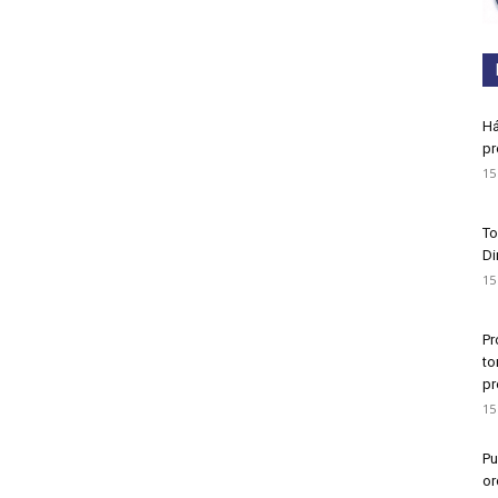
Há
pr
15
To
Di
15
Pr
to
pr
15
Pu
or