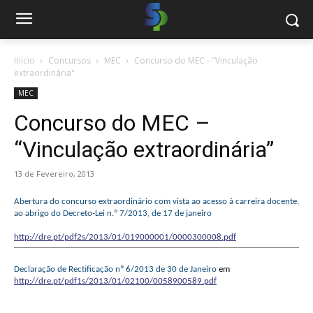
Início
Concursos
MEC
Concurso do MEC - "Vinculação
extraordinária"
MEC
Concurso do MEC –
“Vinculação extraordinária”
13 de Fevereiro, 2013
Abertura do concurso extraordinário com vista ao acesso à carreira docente,
ao abrigo do Decreto-Lei n.º 7/2013, de 17 de janeiro
http://dre.pt/pdf2s/2013/01/019000001/0000300008.pdf
Declaração de Rectificação nº 6/2013 de 30 de Janeiro
em
http://dre.pt/pdf1s/2013/01/02100/0058900589.pdf