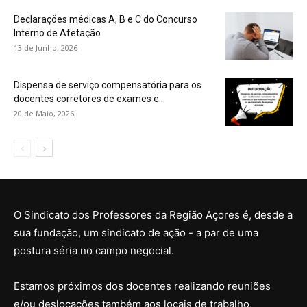
Declarações médicas A, B e C do Concurso
Interno de Afetação
13 de Junho, 2026
Dispensa de serviço compensatória para os
docentes corretores de exames e...
20 de Maio, 2026
O Sindicato dos Professores da Região Açores é, desde a
sua fundação, um sindicato de ação - a par de uma
postura séria no campo negocial.
Estamos próximos dos docentes realizando reuniões
e/ou deslocações também aos locais de trabalho,