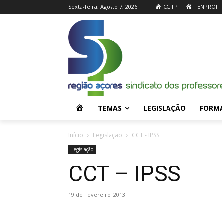
Sexta-feira, Agosto 7, 2026
CGTP
FENPROF
H
TEMAS
LEGISLAÇÃO
FORM
O
Início
Legislação
CCT - IPSS
Legislação
M
CCT – IPSS
E
19 de Fevereiro, 2013