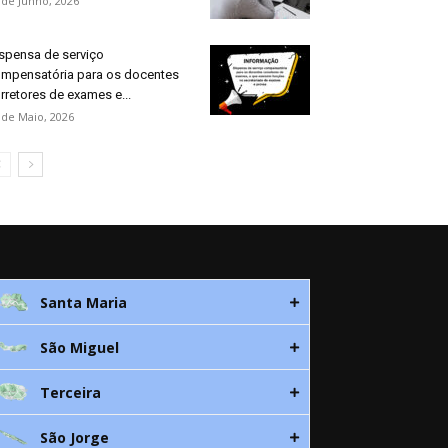
 de Junho, 2026
spensa de serviço
mpensatória para os docentes
rretores de exames e...
 de Maio, 2026
Santa Maria
São Miguel
Rua 3. Leandres Chaves, 12C
9580-533 Vila do Porto
Terceira
Av. D. João lll, bloco A, nº10 – 3º
296 882 118
9500-310 Ponta Delgada
São Jorge
Canada Nova 21