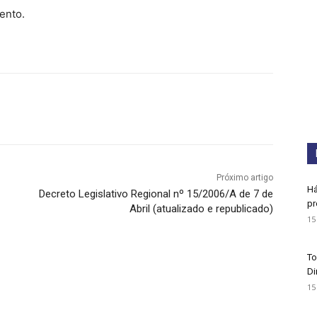
ento.
Próximo artigo
Há
Decreto Legislativo Regional nº 15/2006/A de 7 de
pr
Abril (atualizado e republicado)
15
To
Di
15