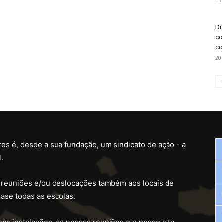
13
Di
co
co
20
es é, desde a sua fundação, um sindicato de ação - a
.
 reuniões e/ou deslocações também aos locais de
ase todas as escolas.
as instalações, as nossas reuniões e o nosso site