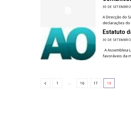
30 DE SETEMBRO
A Direcção do S
declarações do 
Estatuto d
30 DE SETEMBRO
A Assembleia Le
favoráveis da m
...
1
16
17
18