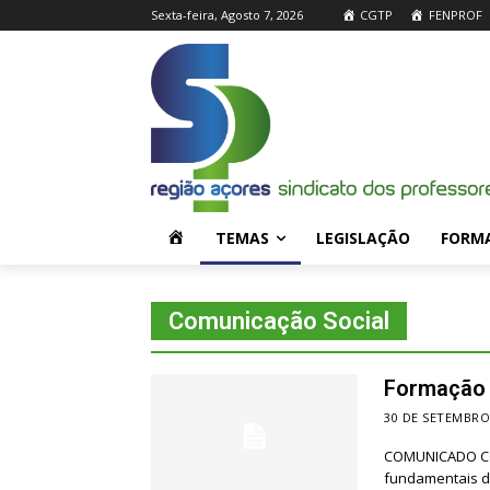
Sexta-feira, Agosto 7, 2026
CGTP
FENPROF
H
TEMAS
LEGISLAÇÃO
FORM
O
Comunicação Social
M
Formação 
E
30 DE SETEMBRO
COMUNICADO CO
fundamentais da