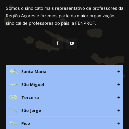
Somos o sindicato mais representativo de professores da
Região Açores e fazemos parte da maior organização
sindical de professores do país, a FENPROF.
Santa Maria
São Miguel
Rua 3. Leandres Chaves, 12C
9580-533 Vila do Porto
Terceira
Av. D. João lll, bloco A, nº10 – 3º
296 882 118
9500-310 Ponta Delgada
São Jorge
Canada Nova 21
smaria@spra.pt
296 205 960
9700 Angra do Heroísmo
Pico
912 344 869
Rua Dr. Manuel de Arriaga, S/N