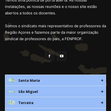
Temos uma política de porta aberta. As nossas
instalações, as nossas reuniões e o nosso site estão
abertos a todos os docentes.
Somos o sindicato mais representativo de professores da
Região Açores e fazemos parte da maior organização
sindical de professores do país, a FENPROF.
Santa Maria
São Miguel
Rua 3. Leandres Chaves, 12C
9580-533 Vila do Porto
Terceira
Av. D. João lll, bloco A, nº10 – 3º
296 882 118
9500-310 Ponta Delgada