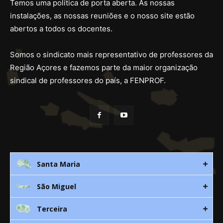
Temos uma política de porta aberta. As nossas
instalações, as nossas reuniões e o nosso site estão
abertos a todos os docentes.
Somos o sindicato mais representativo de professores da
Região Açores e fazemos parte da maior organização
sindical de professores do país, a FENPROF.
Santa Maria
São Miguel
Rua 3. Leandres Chaves, 12C
9580-533 Vila do Porto
Terceira
Av. D. João lll, bloco A, nº10 – 3º
296 882 118