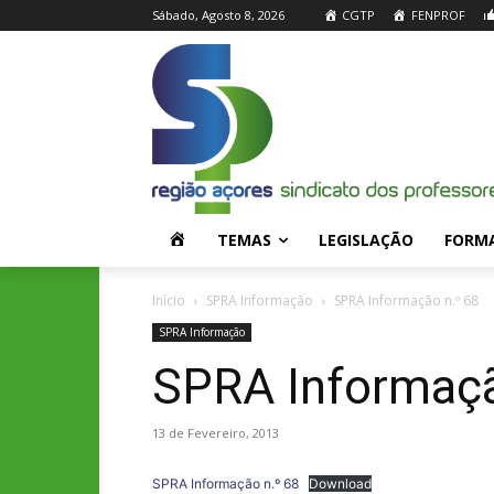
Sábado, Agosto 8, 2026
CGTP
FENPROF
H
TEMAS
LEGISLAÇÃO
FORM
O
Início
SPRA Informação
SPRA Informação n.º 68
SPRA Informação
M
SPRA Informaçã
E
13 de Fevereiro, 2013
SPRA Informação n.º 68
Download