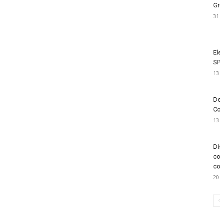
Gr
31
El
SP
13
De
Co
13
Di
co
co
20