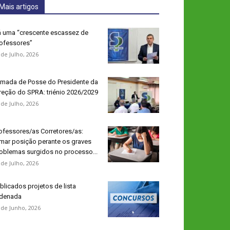
Mais artigos
 uma “crescente escassez de
ofessores”
 de Julho, 2026
mada de Posse do Presidente da
reção do SPRA: triénio 2026/2029
 de Julho, 2026
ofessores/as Corretores/as:
mar posição perante os graves
oblemas surgidos no processo...
 de Julho, 2026
blicados projetos de lista
denada
 de Junho, 2026