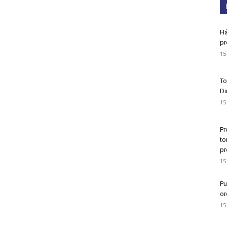
Há
pr
15
To
Di
15
Pr
to
pr
15
Pu
or
15