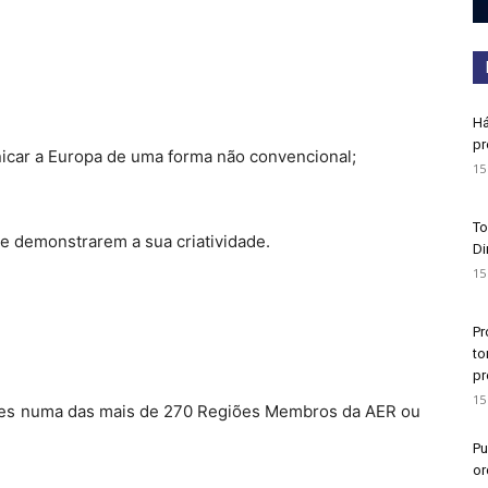
Há
pr
icar a Europa de uma forma não convencional;
15
To
e demonstrarem a sua criatividade.
Di
15
Pr
to
pr
15
ntes numa das mais de 270 Regiões Membros da AER ou
Pu
or