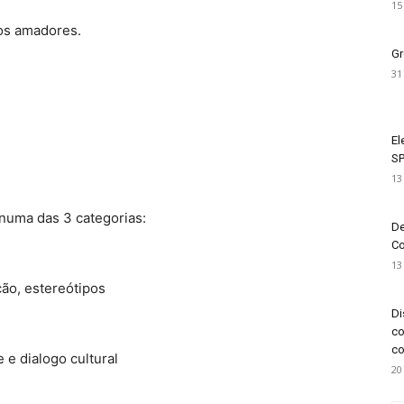
15
fos amadores.
Gr
31
El
SP
13
numa das 3 categorias:
De
Co
13
ção, estereótipos
Di
co
co
 e dialogo cultural
20