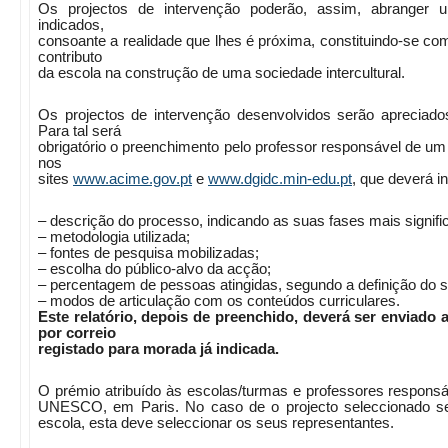
Os projectos de intervenção poderão, assim, abranger 
indicados,
consoante a realidade que lhes é próxima, constituindo-se c
contributo
da escola na construção de uma sociedade intercultural.
Os projectos de intervenção desenvolvidos serão apreciados 
Para tal será
obrigatório o preenchimento pelo professor responsável de um 
nos
sites
www.acime.gov.pt
e
www.dgidc.min-edu.pt
,
que deverá in
– descrição do processo, indicando as suas fases mais signifi
– metodologia utilizada;
– fontes de pesquisa mobilizadas;
– escolha do público-alvo da acção;
– percentagem de pessoas atingidas, segundo a definição do s
– modos de articulação com os conteúdos curriculares.
Este relatório, depois de preenchido, deverá ser enviado 
por correio
registado para morada já indicada.
O prémio atribuído às escolas/turmas e professores responsá
UNESCO,
em Paris. No
caso de o projecto seleccionado s
escola, esta deve seleccionar os seus representantes.