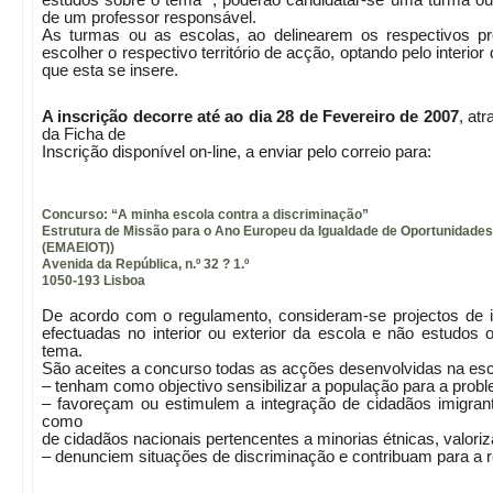
de um professor responsável.
As turmas ou as escolas, ao delinearem os respectivos pr
escolher o respectivo território de acção, optando pelo interio
que esta se insere.
A inscrição decorre até ao dia 28 de Fevereiro de 2007
, at
da Ficha de
Inscrição disponível on-line, a enviar pelo correio para:
Concurso: “A minha escola contra a discriminação”
Estrutura de Missão para o Ano Europeu da Igualdade de Oportunidade
(EMAEIOT))
Avenida da República, n.º 32 ? 1.º
1050-193 Lisboa
De acordo com o regulamento, consideram-se projectos de i
efectuadas no interior ou exterior da escola e não estudos 
tema.
São aceites a concurso todas as acções desenvolvidas na esc
– tenham como objectivo sensibilizar a população para a prob
– favoreçam ou estimulem a integração de cidadãos imigra
como
de cidadãos nacionais pertencentes a minorias étnicas, valori
– denunciem situações de discriminação e contribuam para 