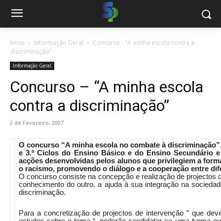
Início
Informação Geral
Concurso - "A minha escola contra a
discriminação"
Informação Geral
Concurso – “A minha escola
contra a discriminação”
2 de Fevereiro, 2007
O concurso “A minha escola no combate à discriminação”, 
e 3.º Ciclos do Ensino Básico e do Ensino Secundário 
acções desenvolvidas pelos alunos que privilegiem a form
o racismo, promovendo o diálogo e a cooperação entre dif
O concurso consiste na concepção e realização de projectos
conhecimento do outro, a ajuda à sua integração na sociedad
discriminação.
Para a concretização de projectos de intervenção ” que dev
estudos sobre o tema “, poderão candidatar-se uma turma o