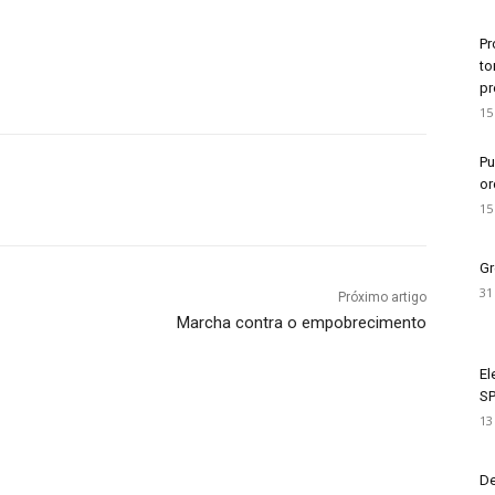
Pr
to
pr
15
Pu
or
15
Gr
31
Próximo artigo
Marcha contra o empobrecimento
El
SP
13
De