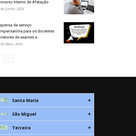
ncurso Interno de Afetação
 de Junho, 2026
spensa de serviço
mpensatória para os docentes
rretores de exames e...
 de Maio, 2026
Santa Maria
São Miguel
Rua 3. Leandres Chaves, 12C
9580-533 Vila do Porto
Terceira
Av. D. João lll, bloco A, nº10 – 3º
296 882 118