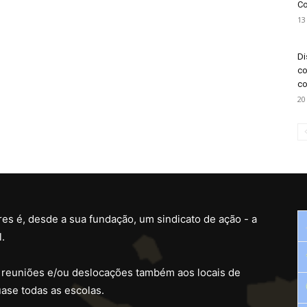
Co
13
Di
co
co
20
es é, desde a sua fundação, um sindicato de ação - a
.
 reuniões e/ou deslocações também aos locais de
ase todas as escolas.