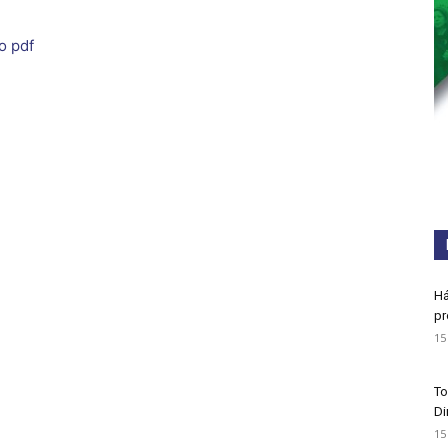
o pdf
Há
pr
15
To
Di
15