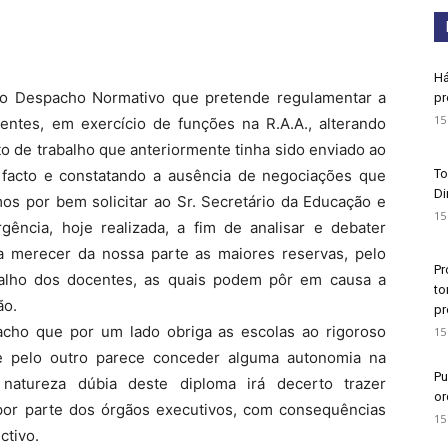
Há
do Despacho Normativo que pretende regulamentar a
pr
15
entes, em exercício de funções na R.A.A., alterando
o de trabalho que anteriormente tinha sido enviado ao
facto e constatando a ausência de negociações que
To
Di
os por bem solicitar ao Sr. Secretário da Educação e
15
ência, hoje realizada, a fim de analisar e debater
a merecer da nossa parte as maiores reservas, pelo
Pr
balho dos docentes, as quais podem pôr em causa a
to
ão.
pr
acho que por um lado obriga as escolas ao rigoroso
15
e pelo outro parece conceder alguma autonomia na
Pu
tureza dúbia deste diploma irá decerto trazer
or
o por parte dos órgãos executivos, com consequências
15
ctivo.