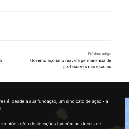
Próximo artigo
5
Governo açoriano reavalia permanência de
professores nas escolas
es é, desde a sua fundação, um sindicato de ação - a
.
 reuniões e/ou deslocações também aos locais de