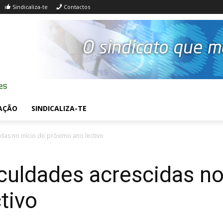
Sindicaliza-te
Contactos
AÇÃO
SINDICALIZA-TE
das no início do próximo ano lectivo
culdades acrescidas no 
tivo