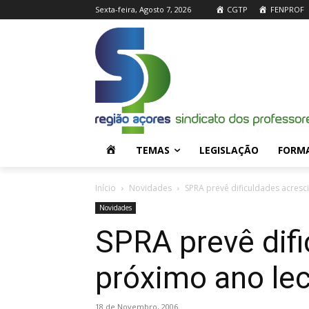
Sexta-feira, Agosto 7, 2026
CGTP
FENPROF
H
TEMAS
LEGISLAÇÃO
FORM
O
Início
Novidades
SPRA prevê dificuldades acresci
Novidades
M
SPRA prevê difi
E
próximo ano lec
18 de Novembro, 2006