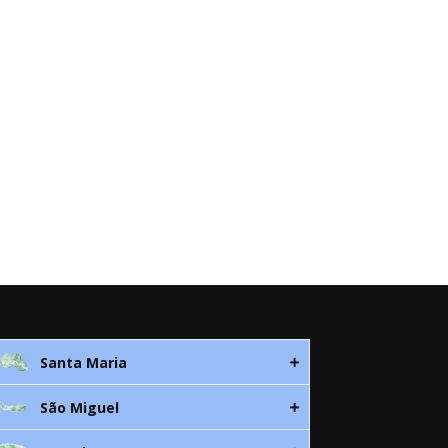
Santa Maria
São Miguel
Rua 3. Leandres Chaves, 12C
9580-533 Vila do Porto