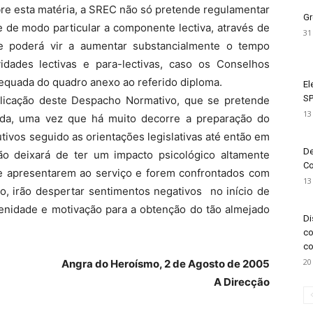
bre esta matéria, a SREC não só pretende regulamentar
Gr
 de modo particular a componente lectiva, através de
31
e poderá vir a aumentar substancialmente o tempo
idades lectivas e para-lectivas, caso os Conselhos
equada do quadro anexo ao referido diploma.
El
SP
plicação deste Despacho Normativo, que se pretende
13
ejada, uma vez que há muito decorre a preparação do
tivos seguido as orientações legislativas até então em
De
ão deixará de ter um impacto psicológico altamente
Co
e apresentarem ao serviço e forem confrontados com
13
o, irão despertar sentimentos negativos no início de
nidade e motivação para a obtenção do tão almejado
Di
co
co
20
Angra do Heroísmo, 2 de Agosto de 2005
A Direcção