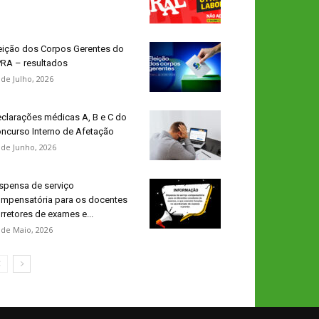
eição dos Corpos Gerentes do
RA – resultados
 de Julho, 2026
clarações médicas A, B e C do
ncurso Interno de Afetação
 de Junho, 2026
spensa de serviço
mpensatória para os docentes
rretores de exames e...
 de Maio, 2026