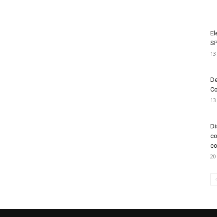
El
SP
13
De
Co
13
Di
co
co
20