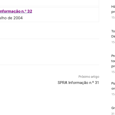
Há
nformação n.º 32
pr
ulho de 2004
15
To
Di
15
Pr
to
pr
15
Próximo artigo
SPRA Informação n.º 31
Pu
or
15
Gr
31