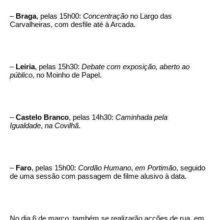
–
Braga
, pelas 15h00:
Concentração
no Largo das
Carvalheiras, com desfile até à Arcada.
–
Leiria
, pelas 15h30:
Debate com exposição, aberto ao
público
, no Moinho de Papel.
–
Castelo Branco
, pelas 14h30:
Caminhada pela
Igualdade
,
na Covilhã
.
–
Faro
, pelas 15h00:
Cordão Humano
,
em Portimão
, seguido
de uma sessão com passagem de filme alusivo à data.
No dia 6 de março, também se realizarão acções de rua, em