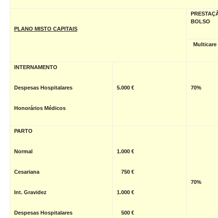
PRESTAÇ
BOLSO
PLANO MISTO CAPITAIS
Multicar
INTERNAMENTO
Despesas Hospitalares
5.000 €
70%
Honorários Médicos
PARTO
Normal
1.000 €
Cesariana
750 €
70%
Int. Gravidez
1.000 €
Despesas Hospitalares
500 €