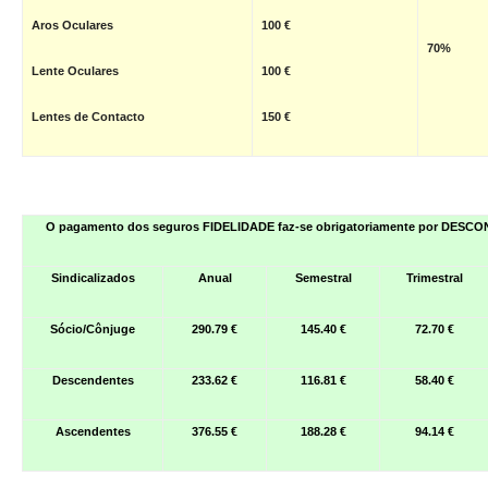
Aros Oculares
100 €
70%
Lente Oculares
100 €
Lentes de Contacto
150 €
O pagamento dos seguros FIDELIDADE faz-se obrigatoriamente
por DESCO
Sindicalizados
Anual
Semestral
Trimestral
Sócio/Cônjuge
290.79 €
145.40 €
72.70 €
Descendentes
233.62 €
116.81 €
58.40 €
Ascendentes
376.55 €
188.28 €
94.14 €