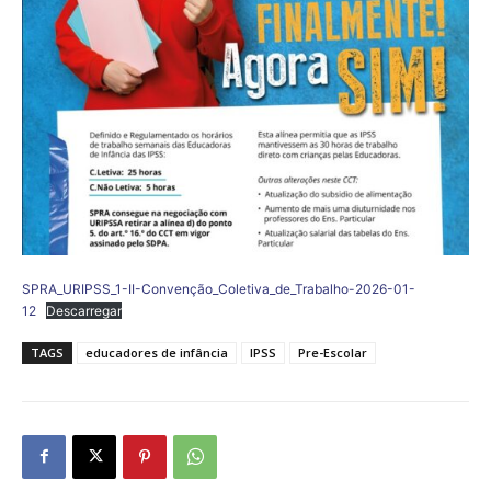
SPRA_URIPSS_1-II-Convenção_Coletiva_de_Trabalho-2026-01-
12
Descarregar
TAGS
educadores de infância
IPSS
Pre-Escolar