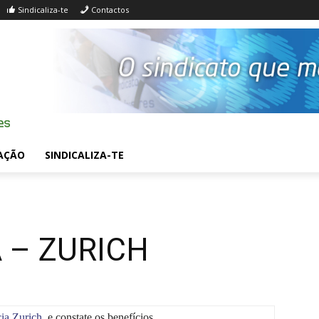
Sindicaliza-te
Contactos
AÇÃO
SINDICALIZA-TE
A – ZURICH
ia Zurich
e constate os benefícios