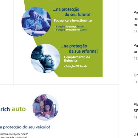
Pr
to
pr
15
Pu
or
15
Gr
31
El
SP
13
De