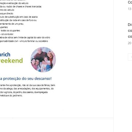
Co
13
Di
co
co
20