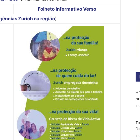
Folheto Informativo Verso
gências Zurich na região
)
Há
pr
15
To
Di
15