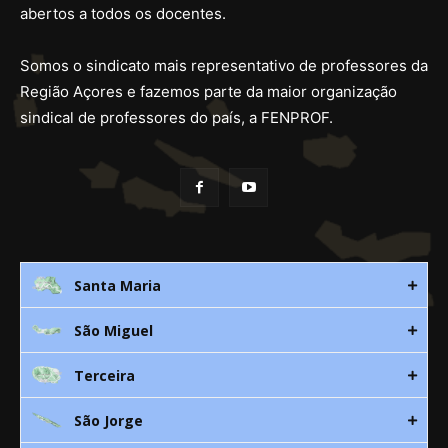
abertos a todos os docentes.
Somos o sindicato mais representativo de professores da
Região Açores e fazemos parte da maior organização
sindical de professores do país, a FENPROF.
Santa Maria
São Miguel
Rua 3. Leandres Chaves, 12C
9580-533 Vila do Porto
Terceira
Av. D. João lll, bloco A, nº10 – 3º
296 882 118
9500-310 Ponta Delgada
São Jorge
Canada Nova 21
smaria@spra.pt
296 205 960