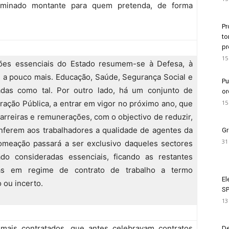
minado montante para quem pretenda, de forma
Pr
to
pr
15
ões essenciais do Estado resumem-se à Defesa, à
e a pouco mais. Educação, Saúde, Segurança Social e
Pu
adas como tal. Por outro lado, há um conjunto de
or
15
ação Pública, a entrar em vigor no próximo ano, que
carreiras e remunerações, com o objectivo de reduzir,
nferem aos trabalhadores a qualidade de agentes da
Gr
31
nomeação passará a ser exclusivo daqueles sectores
 consideradas essenciais, ficando as restantes
as em regime de contrato de trabalho a termo
El
 ou incerto.
SP
13
mais contratados, que antes celebravam contratos
De