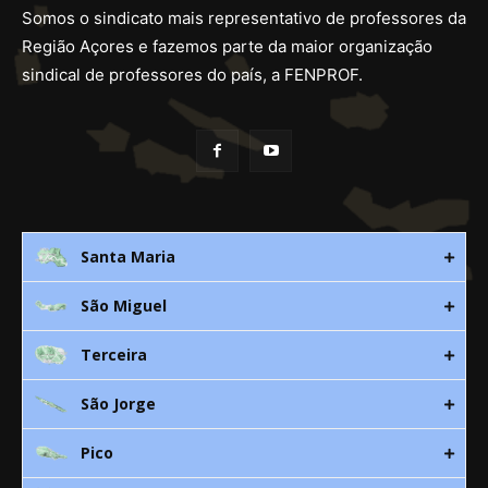
Somos o sindicato mais representativo de professores da
Região Açores e fazemos parte da maior organização
sindical de professores do país, a FENPROF.
Santa Maria
São Miguel
Rua 3. Leandres Chaves, 12C
9580-533 Vila do Porto
Terceira
Av. D. João lll, bloco A, nº10 – 3º
296 882 118
9500-310 Ponta Delgada
São Jorge
Canada Nova 21
smaria@spra.pt
296 205 960
9700 Angra do Heroísmo
Pico
912 344 869
Rua Dr. Manuel de Arriaga, S/N
968 567 636
295 215 471
9800-549 Velas – São Jorge